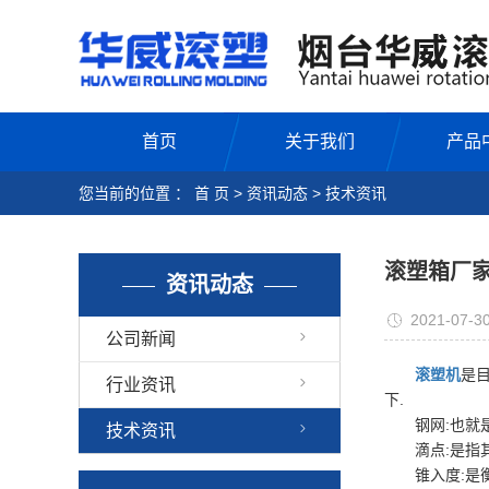
首页
关于我们
产品
您当前的位置 ：
首 页
>
资讯动态
>
技术资讯
滚塑箱厂
资讯动态
2021-07-3
公司新闻
滚塑机
是
行业资讯
下.
钢网:也就是S
技术资讯
滴点:是指其
锥入度:是衡量