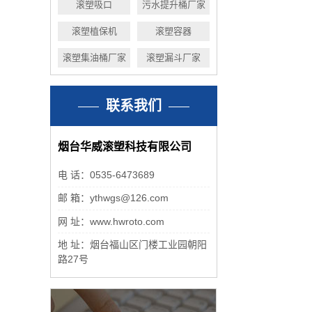
滚塑吸口
污水提升桶厂家
滚塑植保机
滚塑容器
滚塑集油桶厂家
滚塑漏斗厂家
联系我们
烟台华威滚塑科技有限公司
电 话：0535-6473689
邮 箱：ythwgs@126.com
网 址：www.hwroto.com
地 址：烟台福山区门楼工业园朝阳
路27号