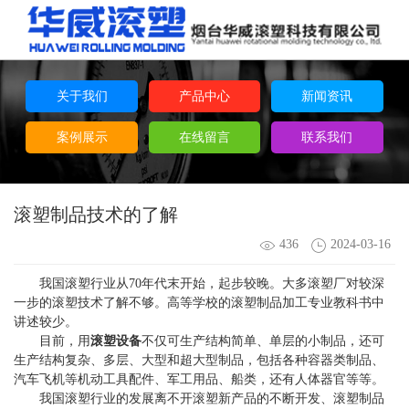
关于我们
产品中心
新闻资讯
案例展示
在线留言
联系我们
滚塑制品技术的了解
436
2024-03-16
我国滚塑行业从70年代末开始，起步较晚。大多滚塑厂对较深
一步的滚塑技术了解不够。高等学校的
滚塑制品
加工专业教科书中
讲述较少。
目前，用
滚塑设备
不仅可生产结构简单、单层的小制品，还可
生产结构复杂、多层、大型和超大型制品，包括各种容器类制品、
汽车飞机等机动工具配件、军工用品、船类，还有人体器官等等。
我国滚塑行业的发展离不开滚塑新产品的不断开发、
滚塑制品