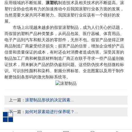
应用领域的不断拓展、
滚塑机
制造技术及相关技术的不断提高。滚
塑行业协会也将有力的加速推动今后我国滚塑行业各方面的发展，
当然需要大家共同不断努力。我国滚塑行业应该有一个很好的发
展。
市场上出现越来越多的假冒
滚塑制品
，成为人们关心的话题，
而假冒的塑料产品种类繁多，从药品包装、医疗器械、体育用品、
电子产品到汽车和航天器的零部件，无所不包。假冒产品使得正牌
商品制造厂商蒙受经济损失；损害产品的信誉，增加企业维护产品
信誉和质量保证的成本，有时还会对消费者造成伤害。深受其害的
制品加工厂商和树脂原材料制造厂商正在联手寻求一些产品鉴别验
证技术，用来解决产品的防伪鉴别问题。这些防伪技术包括微粒标
识、可识别性颜料和染料、射频分辨标签、全息图案以及用于制作
耐磨蚀刻条形码的激光制标系统等。
上一篇：
滚塑制品形状的决定因素...
下一篇：
如何对尿素箱进行保养呢？...