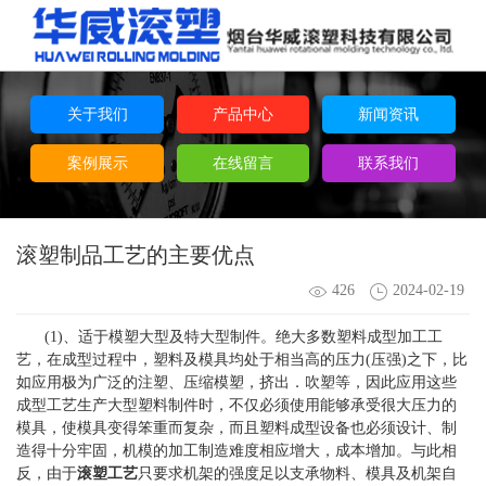
关于我们
产品中心
新闻资讯
案例展示
在线留言
联系我们
滚塑制品工艺的主要优点
426
2024-02-19
(1)、适于模塑大型及特大型制件。绝大多数塑料成型加工工
艺，在成型过程中，塑料及模具均处于相当高的压力(压强)之下，比
如应用极为广泛的注塑、压缩模塑，挤出．吹塑等，因此应用这些
成型工艺生产大型塑料制件时，不仅必须使用能够承受很大压力的
模具，使模具变得笨重而复杂，而且塑料成型设备也必须设计、制
造得十分牢固，机模的加工制造难度相应增大，成本增加。与此相
反，由于
滚塑工艺
只要求机架的强度足以支承物料、模具及机架自