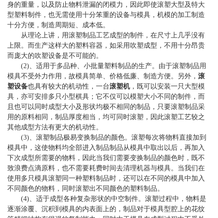
身的重量，以及防止物料泄漏的闭模力，因此即使滚塑大型及特大
型塑料制件，也无需使用十分笨重的设备与模具，机模的加工制造
十分方便，制造周期短、成本低。
从理论上讲，用
滚塑制品
工艺成型的制件，在尺寸上几乎没有
上限。而生产这样大的塑料容器，如采用吹塑成型，不用十分昂贵
而庞大的吹塑设备是不可能的。
(2)、适用于多品种、小批量塑料制品的生产。由于
滚塑制品
用
模具不受外力作用，故模具简单、价格低廉、制造方便。另外，
滚
塑设备
也具有较大的机动性，一台
滚塑机
，既可以安装一只大型模
具，亦可安排多只小型棋具；它不仅可以模塑大小不同的制件，而
且也可以同时成型大小及形状均极不相同的制品，只要滚塑制品采
用的原料相同，制品厚度相当，均可同时滚塑，因此滚塑工艺较之
其他成型方法有更大的机动性。
(3)、
滚塑制品
极易变换制品的颜色。滚塑每次将物料直接加到
模具中，这使物料均全部进入制品制品从模具中取出以后，再加入
下次成型所需要的物料，因此当我们需要变换制品的颜色时，既不
致浪费点滴原料，也不需要耗费时间去清理机器与模具。当我们在
使用多只模具滚塑同一种塑料制品时，还可以在不同的模具中加入
不同颜色的物料，同时滚塑出不同颜色的塑料制品。
(4)、适于成型各种复杂形状的中空制件。滚塑过程中，物料是
逐渐涂覆、沉积到模具的内表面上的，制品对于模具型腔上的花纹