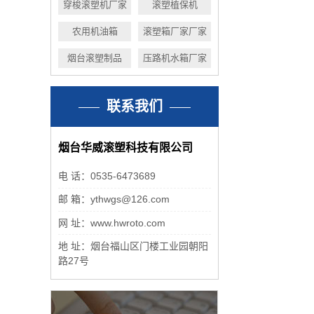
穿梭滚塑机厂家
滚塑植保机
农用机油箱
滚塑箱厂家厂家
烟台滚塑制品
压路机水箱厂家
联系我们
烟台华威滚塑科技有限公司
电 话：0535-6473689
邮 箱：ythwgs@126.com
网 址：www.hwroto.com
地 址：烟台福山区门楼工业园朝阳
路27号