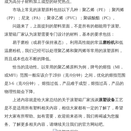
成为高分子材料加工成型的研究热点。
市场上常见的滚塑原料包括以下几种：聚乙烯（PE）；聚丙烯
（PP）；尼龙（PA）；聚录乙烯（PVC）；聚碳酸酯（PC）。
问题来了，上面提到的塑料里面，不是所有的都能用于滚塑。
滚塑箱厂家
认为滚塑需要专门设计的材料，基本的要求包括：
易于磨粉（或易于保持液态）。利用高性能的常温
磨粉机
和低
温磨粉机，我们已经可以处理聚乙烯和聚丙烯等常用的滚塑原料，
而且成本也在不断的降低。
恰当的流动性。以常用的聚乙烯原料为例，牌号的熔指（MI，
或MFI）范围一般应该介于2到0（克/0分钟）之间，优化的熔指范围
是3-6（克/0分钟）。熔指过低，产品难于成型，熔指过高，产品的
物理性能会下降。
上述内容就是给大家总结的关于
滚塑箱厂家
浅谈
滚塑设备
工艺
是不是适用所有塑料相关内容，相信大家都有一定的了解了，希望
对大家有所帮助。如有需要，欢迎前来咨询，我们将竭诚为您服
务。了解更多相关内容，请继续关注我们的官方网站吧。