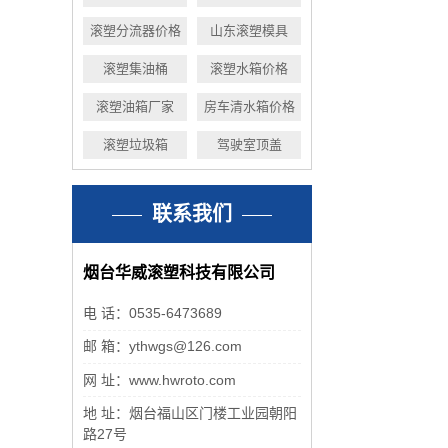
滚塑分流器价格
山东滚塑模具
滚塑集油桶
滚塑水箱价格
滚塑油箱厂家
房车清水箱价格
滚塑垃圾箱
驾驶室顶盖
联系我们
烟台华威滚塑科技有限公司
电 话：0535-6473689
邮 箱：ythwgs@126.com
网 址：www.hwroto.com
地 址：烟台福山区门楼工业园朝阳
路27号